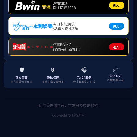
范事迹，生动展示了优良家风在当代社会的传承
上向善的内在动力。
教育活动，将传统家风文化与现代廉洁教育相
有机统一。党员干部职工
接受了
一次直抵心灵的廉
契机，自觉传承和弘扬中华优秀传统家风文化，
守、廉洁奉公，在家庭生活中保持高尚道德情操
风建设，以纯正家风推动党风政风建设，为营造
合党建共建社区开展“九九重阳 敬老先行”志愿服务活动 [ 2025-1