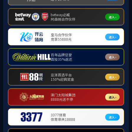
源： 发布时间：2025-11-03 11:48:13 浏览次数：135次
廉政建设工作，创新警示教育形式，引导公司党
PA视讯官方网站党支部组织党员干部职工前往陕西
警示教育活动。
员干部职工
依次参观了
“红色家风”、“家规家训”
展厅，一幅幅珍贵的历史图片和感人故事，
生动展
持家的崇高风范
。
“家规家训”展厅，从《朱子家
等
经典家规家训的实物陈列与故事解读，
让党员
气节、抵御歪风邪气的重要屏障。
“文明新风”展